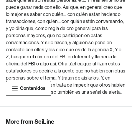
sabe quiénes son estas personas, etc. Y realmente no se
puede ganar nada con ello. Así que, en general creo que
lo mejor es saber con quién… con quién están haciendo
transacciones, con quién… con quién están conversando,
y yo diría que, como regla de oro general para las
personas mayores, que no participen en estas
conversaciones. Y si lo hacen, y alguien se pone en
contacto con ellos y les dice que es de la agencia X, Y o
Z, busquen el número del FBI en Internet y llamen a la
oficina del FBI o algo así. Otra táctica que utilizan estos
estafadores es decirle a la gente que no hablen con otras
personas sobre el tema. Y tratan de aislarlos. Y, en
general, cuando alguien trata de impedir que otros hablen
Contenidos
con otras personas, eso también es una señal de alerta.
More from SciLine