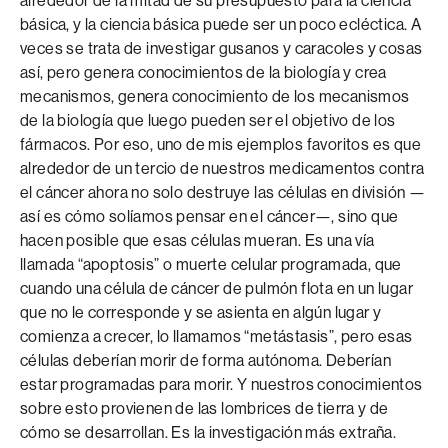
alrededor de la mitad de su presupuesto para la ciencia
básica, y la ciencia básica puede ser un poco ecléctica. A
veces se trata de investigar gusanos y caracoles y cosas
así, pero genera conocimientos de la biología y crea
mecanismos, genera conocimiento de los mecanismos
de la biología que luego pueden ser el objetivo de los
fármacos. Por eso, uno de mis ejemplos favoritos es que
alrededor de un tercio de nuestros medicamentos contra
el cáncer ahora no solo destruye las células en división —
así es cómo solíamos pensar en el cáncer—, sino que
hacen posible que esas células mueran. Es una vía
llamada “apoptosis” o muerte celular programada, que
cuando una célula de cáncer de pulmón flota en un lugar
que no le corresponde y se asienta en algún lugar y
comienza a crecer, lo llamamos “metástasis”, pero esas
células deberían morir de forma autónoma. Deberían
estar programadas para morir. Y nuestros conocimientos
sobre esto provienen de las lombrices de tierra y de
cómo se desarrollan. Es la investigación más extraña.