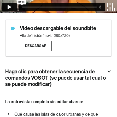
Video descargable del soundbite
Alta definición (mp4, 1280x720)
DESCARGAR
Haga clic para obtener la secuencia de
comandos VOSOT (se puede usar tal cual o
se puede modificar)
ANCLA
TODOS SENTIMOS EL CALOR ESTE VERANO… PERO
La entrevista completa sin editar abarca:
SI VIVEN EN UNA GRAN CIUDAD… ES PROBABLE QUE
LO SIENTAN AÚN MÁS.
Qué causa las islas de calor urbanas y de qué