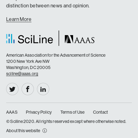
distinction between news and opinion.
Learn More
American Association for the Advancement of Science
1200 New York Ave NW
Washington, DC 20005
sciline@aaas.org
AAAS
Privacy Policy
Terms of Use
Contact
|
|
|
© Sciline 2020. All rights reserved except where otherwise noted.
About this website