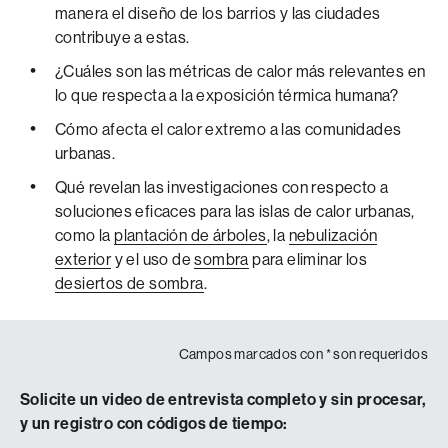
ESO SE DEBE A LO QUE SE LLAMA EL EFECTO “ISLA
manera el diseño de los barrios y las ciudades
DE CALOR URBANA”.
contribuye a estas.
¿Cuáles son las métricas de calor más relevantes en
VO
lo que respecta a la exposición térmica humana?
¿QUÉ SIGNIFICA ESO EXACTAMENTE?
Cómo afecta el calor extremo a las comunidades
LA DOCTORA ARIANE MIDDEL
(AIR-EE-ON MIH-DELL)
,
urbanas.
PROFESORA ADJUNTA DE LA UNIVERSIDAD ESTATAL
DE ARIZONA, AFIRMA QUE EL EFECTO ISLA DE CALOR
Qué revelan las investigaciones con respecto a
URBANA SE PRODUCE CUANDO LAS SUPERFICIES,
soluciones eficaces para las islas de calor urbanas,
COMO EL ASFALTO, EL HORMIGÓN Y EL ACERO,
como la
plantación de árboles
, la
nebulización
ABSORBEN EL CALOR DEL SOL Y LUEGO LO LIBERAN,
exterior
y el uso de
sombra
para eliminar los
LO QUE HACE QUE LAS CIUDADES SEAN MUCHO MÁS
desiertos de sombra
.
CÁLIDAS QUE LAS ÁREAS RURALES CERCANAS.
SEGÚN ELLA, PODEMOS ENFRIAR LAS CIUDADES
PLANTANDO MÁS ÁRBOLES, INSTALANDO TECHOS
Campos marcados con
*
son requeridos
REFLECTANTES EN LOS EDIFICIOS Y
REEMPLAZANDO EL PAVIMENTO POR GRAVA O
Solicite un video de entrevista completo y sin procesar,
CÉSPED.
y un registro con códigos de tiempo:
SIN EMBARGO, PARA LA DOCTORA MIDDEL, LAS