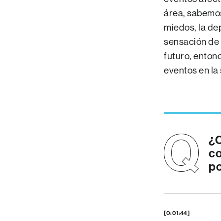
área, sabemos
miedos, la de
sensación de 
futuro, entonc
eventos en la
¿C
co
po
[0:01:44]