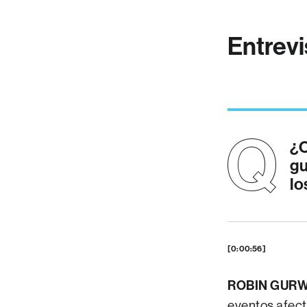
Entrevi
¿C
gu
lo
[0:00:56]
ROBIN GURW
eventos afect