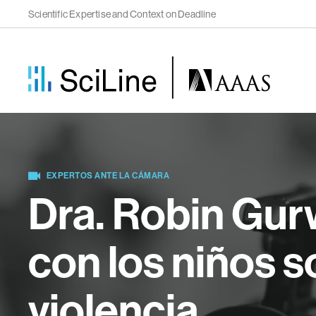
Scientific Expertise and Context on Deadline
EXPERTOS ANTE LA CÁMARA
Dra. Robin Gur
con los niños so
violencia