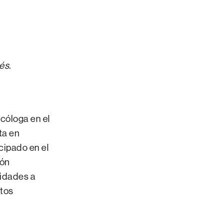
és.
cóloga en el
ta en
cipado en el
ión
nidades a
ntos