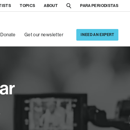
TISTS
TOPICS
ABOUT
PARA PERIODISTAS
[5]
[6]
Donate
Get our newsletter
I NEED AN EXPERT
ar
a