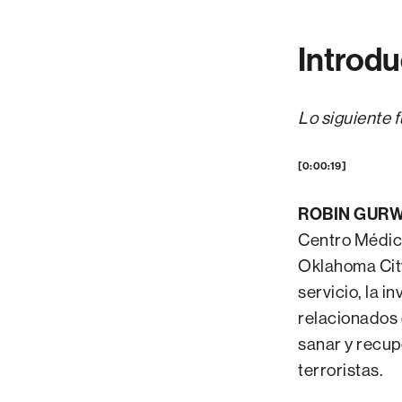
Introd
Lo siguiente f
[0:00:19]
ROBIN GURW
Centro Médico
Oklahoma City 
servicio, la i
relacionados 
sanar y recup
terroristas.