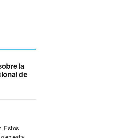
sobre la
cional de
n. Estos
o en esta