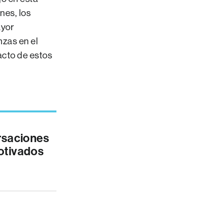
nes, los
ayor
zas en el
pacto de estos
rsaciones
motivados