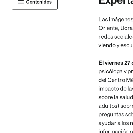
Experta
Contenidos
Las imágenes g
Oriente, Ucra
redes sociale
viendo y escu
El viernes 27
psicóloga y p
del Centro Mé
impacto de las
sobre la salud
adultos) sobr
preguntas sobr
ayudar a los 
información p