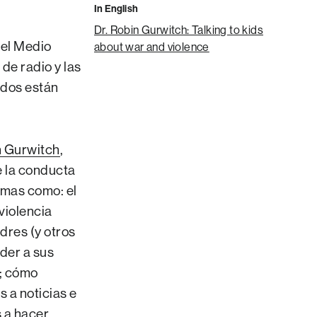
In English
Dr. Robin Gurwitch: Talking to kids
 el Medio
about war and violence
de radio y las
idos están
n Gurwitch
,
e la conducta
emas como: el
violencia
dres (y otros
der a sus
o; cómo
s a noticias e
 a hacer