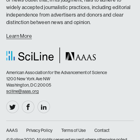
widely accepted journalistic practices, including editorial
independence from advertisers and donors and clear
distinction between news and opinion.
Learn More
American Association for the Advancement of Science
1200 New York Ave NW
Washington, DC 20005
sciline@aaas.org
AAAS
Privacy Policy
Terms of Use
Contact
|
|
|
© Sciline 2020. All rights reserved except where otherwise noted.